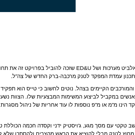
פרויקט ברק הוא אחד מפרוייקטי הדגל של חברת אלביט מערכות ושל ED&U שזכה להוביל בפרויקט זה את
תכנון עמדת המפקד לטנק מרכבה-ברק החדש של צה"ל.
מורכבים הקיימים בצהל. נוטים לחשוב כי טייס הוא תפקיד 
ולם במקרה של מפקד טנק עליו לנהל צוות של 3 אנשים במקביל לביצוע המשימות המבצעיות שלו. הצוות 
ינו מ"מ או מ"פ נוספות לו עוד אחריות של ניהול מסגרות
רכיבים מרכזיים: מחשב טקטי עם מסך מגע, ג'ויסטיק ידני וקסדה חכמה הכוללת 