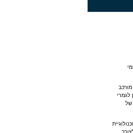
 תחומי
מורכב
נשען לגמרי
 של
טכנולוגיית