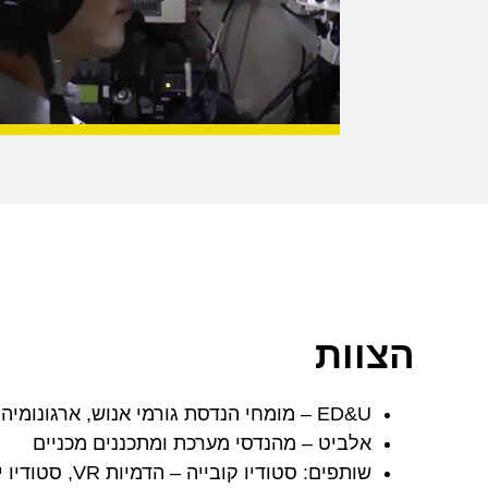
הצוות
ED&U – מומחי הנדסת גורמי אנוש, ארגונומיה, מאפייני UX ומעצבי UI
אלביט – מהנדסי מערכת ומתכננים מכניים
שותפים: סטודיו קובייה – הדמיות VR, סטודיו ירון לובטון – הקמת פרוטוטייפ